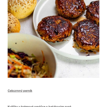
Celozrnný perník
Kuličky v krémové omáčce s batátovým pyré