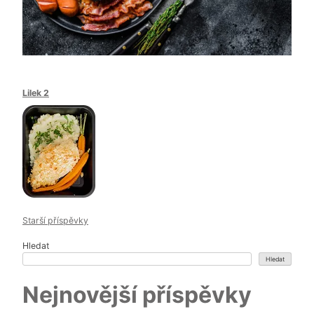
Lilek 2
Starší příspěvky
Navigace
Hledat
pro
Hledat
Nejnovější příspěvky
příspěvky