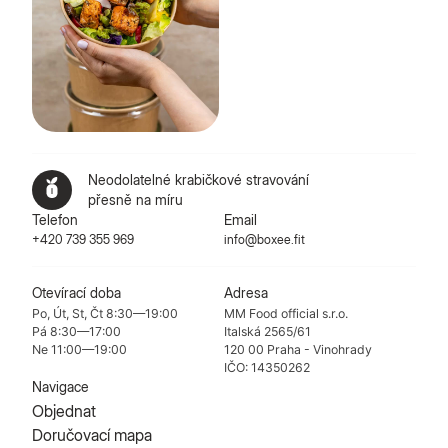
Neodolatelné krabičkové stravování
přesně na míru
Telefon
Email
+420 739 355 969
info@boxee.fit
Otevírací doba
Adresa
Po, Út, St, Čt 8:30—19:00
MM Food official s.r.o.
Pá 8:30—17:00
Italská 2565/61
Ne 11:00—19:00
120 00 Praha - Vinohrady
IČO: 14350262
Navigace
Objednat
Doručovací mapa