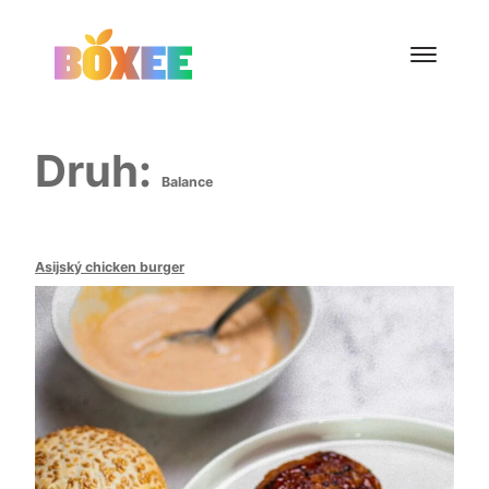
Skip
to
content
Druh:
Balance
Asijský chicken burger