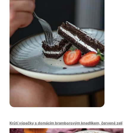
Krůtí výpečky s domácím bramborovým knedlíkem, červené zelí